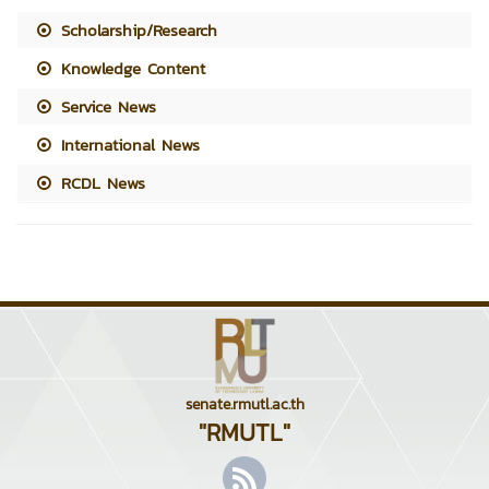
Scholarship/Research
Knowledge Content
Service News
International News
RCDL News
senate.rmutl.ac.th
"RMUTL"