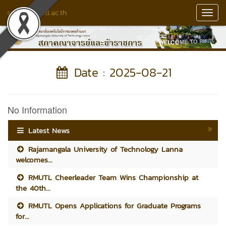
senate.rmutl.ac.th
Toggl
Navig
Date : 2025-08-21
No Information
Latest News
Rajamangala University of Technology Lanna
welcomes...
RMUTL Cheerleader Team Wins Championship at
the 40th...
RMUTL Opens Applications for Graduate Programs
for...