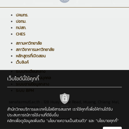
ปคมทร.
ปอทม.
ทปสท.
CHES
สภามหาวิทยาลัย
สภาวิชาการมหาวิทยาลัย
หลักสูตรที่เปิดสอน
เว็บลิงค์
ระบบทะเบียนกลาง
เว็บไซต์นี้ใช้คุกกี้
ระบบบริหารงานบุคคล
ระบบฐานข้อมูลกลาง
ระบบ BPM
senate.rmutl.ac.th : 128 Huay Kaew Road, Muang, Chiang Mai,
Thailand, 50300
สำนักวิทยบริการและเทคโนโลยีสารสนเทศ เราใช้คุกกี้เพื่อให้ท่านได้รับ
Tel : +66 5392 1444 , Email :
ประสบการณ์การใช้งานที่ดียิ่งขึ้น
admin@rmutl.ac.th,apichat@rmutl.ac.th
คลิกเพื่อดูข้อมูลเพิ่มเติม
"นโยบายความเป็นส่วนตัว"
และ
"นโยบายคุกกี้"