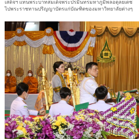
เสด็จฯ แทนพระบาทสมเด็จพระปรมินทรมหาภูมิพลอดุลยเดช
ไปพระราชทานปริญญาบัตรแก่บัณฑิตของมหาวิทยาลัยต่างๆ