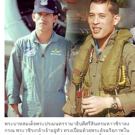
พระบาทสมเด็จพระปรเมนทรรามาธิบดีศรีสินทรมหาวชิราลง
กรณ พระวชิรเกล้าเจ้าอยู่หัว ทรงเปี่ยมด้วยพระอัจฉริยภาพใน