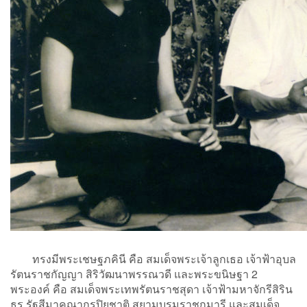
ทรงมีพระเชษฐภคินี คือ สมเด็จพระเจ้าลูกเธอ เจ้าฟ้าอุบล
รัตนราชกัญญา สิริวัฒนาพรรณวดี และพระขนิษฐา 2
พระองค์ คือ สมเด็จพระเทพรัตนราชสุดา เจ้าฟ้ามหาจักรีสิริน
ธร รัฐสีมาคุณากรปิยชาติ สยามบรมราชกุมารี และสมเด็จ