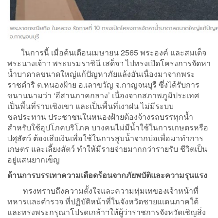
ในการนี้ เมื่อต้นเดือนเมษายน 2565 พระองค์ และสมเด็จ
พระนางเจ้าฯ พระบรมราชินี เสด็จฯ ไปทรงเปิดโครงการจัดหา
น้ำบาดาลขนาดใหญ่แก้ปัญหาภัยแล้งอันเนื่องมาจากพระ
ราชดำริ ต.หนองฝ้าย อ.เลาขวัญ จ.กาญจนบุรี ซึ่งได้รับการ
ขนานนามว่า ‘อีสานภาคกลาง’ เนื่องจากสภาพภูมิประเทศ
เป็นพื้นที่ราบเชิงเขา และเป็นพื้นที่เงาฝน ไม่มีระบบ
ชลประทาน ประชาชนในหนองฝ้ายต้องจ้างรถบรรทุกน้ำ
สำหรับใช้อุปโภคบริโภค บางคนไม่มีน้ำใช้ในการเกษตรหรือ
ปศุสัตว์ ต้องเสียเงินเพื่อใช้ในการสูบน้ำจากบ่อเพื่อมาทำการ
เกษตร และเลี้ยงสัตว์ ทำให้มีรายจ่ายมากกว่ารายรับ ชีวิตเป็น
อยู่แสนยากเข็ญ
ด้านการบรรเทาความเดือดร้อนจากภัยพบัติและความรุนแรง
ทรงทราบถึงความตั้งใจและความทุ่มเทของเจ้าหน้าที่
ทหารและตำรวจ ที่ปฏิบัติหน้าที่ในจังหวัดชายแเดนภาคใต้
และทรงพระกรุณาโปรดเกล้าฯให้ผู้ว่าราชการจังหวัดเชิญสิ่ง