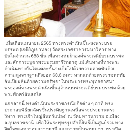
เมื่อเดือนเมษายน 2565 ทรงพระดำเนินขึ้น-ลงพระบรม
บรรพต (เจดีย์ภูเขาทอง) วัดสระเกศราชวรมหาวิหาร ทาง
บันไดจำนวน 688 ขั้น เพื่อทรงห่มผ้าองค์พระเจดีย์บรมบรรพต
และสักการะบูชาพระบรมสารีริกธาตุ แม้เส้นทางที่ทรงพระ
ดำเนินทางบันไดแต่ละขั้นจะเต็มไปด้วยความลาดชันด้วย
ความสูงจากฐานถึงยอด 63.6 เมตร หากแต่ด้วยพระราชหฤทัย
อันเปี่ยมล้นด้วยความศรัทธาในพระบวรพระพุทธศาสนา
พระองค์ทรงพระดำเนินขึ้นสู่ด้านบนพระเจดีย์บรมบรรพต ด้วย
พระพักตร์อันสดใส
นอกจากนี้ ทรงดำเนินพระราชกรณียกิจต่าง ๆ อาทิ ทรง
ประกอบพิธียกฉัตรขึ้นประดิษฐานเหนือพระประธานพระ
วิหาร ‘พระเจ้าใหญ่อินทร์แปลง’ ณ วัดมหาวนาราม อ.เมือง
จ.อุบลราชธานี เพื่อให้พระพุทธรูปศักดิ์สิทธิ์เป็นศูนย์รวมทาง
จิตใจของชาวอุบลราชธานี และถวายเป็นพุทธบูชา, ทรงเปิด