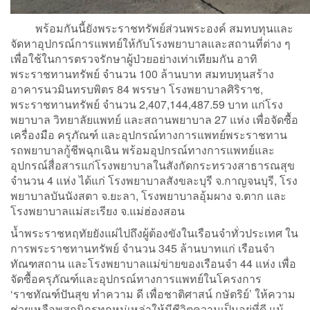
พร้อมกันนี้ยังพระราชทรัพย์ส่วนพระองค์ สมทบทุนและ
จัดหาอุปกรณ์การแพทย์ให้กับโรงพยาบาลและสถานที่ต่าง ๆ
เพื่อใช้ในการตรวจรักษาผู้ป่วยอย่างเท่าเทียมกัน อาทิ
พระราชทานทรัพย์ จำนวน 100 ล้านบาท สมทบทุนสร้าง
อาคารนวมินทรบพิตร 84 พรรษา โรงพยาบาลศิริราช,
พระราชทานทรัพย์ จำนวน 2,407,144,487.59 บาท แก่โรง
พยาบาล วิทยาลัยแพทย์ และสถานพยาบาล 27 แห่ง เพื่อจัดซื้อ
เครื่องมือ ครุภัณฑ์ และอุปกรณ์ทางการแพทย์พระราชทาน
รถพยาบาลกู้ชีพฉุกเฉิน พร้อมอุปกรณ์ทางการแพทย์และ
อุปกรณ์สื่อสารแก่โรงพยาบาลในสังกัดกระทรวงสาธารณสุข
จำนวน 4 แห่ง ได้แก่ โรงพยาบาลสังขละบุรี จ.กาญจนบุรี, โรง
พยาบาลบันนังสตา จ.ยะลา, โรงพยาบาลอุ้มผาง จ.ตาก และ
โรงพยาบาลแม่สะเรียง จ.แม่ฮ่องสอน
น้ำพระราชหฤทัยยังแผ่ไปถึงผู้ต้องขังในเรือนจำทั่วประเทศ ใน
การพระราชทานทรัพย์ จำนวน 345 ล้านบาทแก่ เรือนจำ
ทัณฑสถาน และโรงพยาบาลแม่ข่ายของเรือนจำ 44 แห่ง เพื่อ
จัดซื้อครุภัณฑ์และอุปกรณ์ทางการแพทย์ในโครงการ
‘ราชทัณฑ์ปันสุข ทำความ ดี เพื่อชาติศาสน์ กษัตริย์’ ให้ความ
ช่วยเหลือพสกนิกรทุกหมู่เหล่าให้มีชีวิตความเป็นอยู่ที่ดี แม้