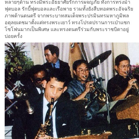
หลายๆด้าน ทรงมีพระอัธยาศัยรักการผจญภัย ทั้งการทรงม้า
ฟุตบอล รักบี้ฟุตบอลและเรือพาย รวมทั้งยังสืบทอดพระอัจฉริย
ภาพด้านดนตรี จากพระบาทสมเด็จพระปรมินทรมหาภูมิพล
อดุลยเดชมาตั้งแต่ทรงพระเยาว์ ทรงโปรดปรานการเป่าแซก
โซโฟนมากเป็นพิเศษ และทรงดนตรีร่วมกับพระราชบิดาอยู่
บ่อยครั้ง