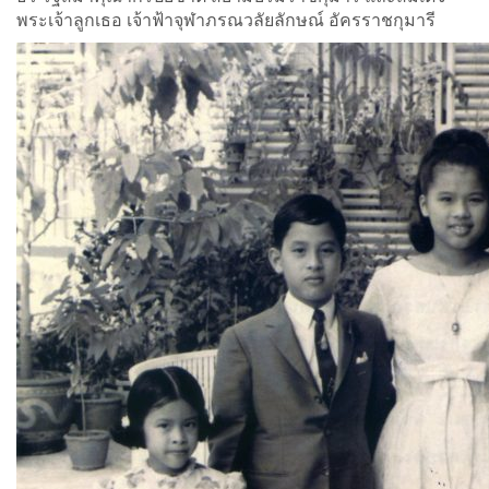
พระเจ้าลูกเธอ เจ้าฟ้าจุฬาภรณวลัยลักษณ์ อัครราชกุมารี