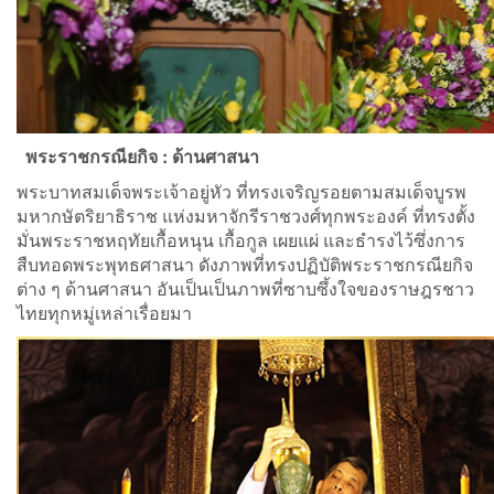
พระราชกรณียกิจ :
ด้านศาสนา
พระบาทสมเด็จพระเจ้าอยู่หัว ที่ทรงเจริญรอยตามสมเด็จบูรพ
มหากษัตริยาธิราช แห่งมหาจักรีราชวงศ์ทุกพระองค์ ที่ทรงตั้ง
มั่นพระราชหฤทัยเกื้อหนุน เกื้อกูล เผยแผ่ และธำรงไว้ซึ่งการ
สืบทอดพระพุทธศาสนา ดังภาพที่ทรงปฏิบัติพระราชกรณียกิจ
ต่าง ๆ ด้านศาสนา อันเป็นเป็นภาพที่ซาบซึ้งใจของราษฎรชาว
ไทยทุกหมู่เหล่าเรื่อยมา