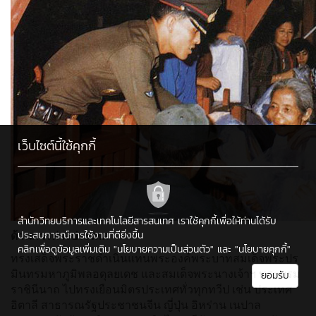
เว็บไซต์นี้ใช้คุกกี้
สำนักวิทยบริการและเทคโนโลยีสารสนเทศ เราใช้คุกกี้เพื่อให้ท่านได้รับ
ด้านการต่างประเทศ
ประสบการณ์การใช้งานที่ดียิ่งขึ้น
คลิกเพื่อดูข้อมูลเพิ่มเติม
"นโยบายความเป็นส่วนตัว"
และ
"นโยบายคุกกี้"
ทรงเสด็จพระราชดำเนินแทนพระองค์พระบาทสมเด็จพระปร
มินทรมหาภูมิพลอดุลยเดช และสมเด็จพระนางเจ้าฯ พระบรม
ยอมรับ
ราชินีนาถ ไปทรงเยือนมิตรประเทศทั่วทุกทวีป เช่น ประเทศ
อิตาลี สาธารณรัฐประชาชนจีน ญี่ปุ่น อิหร่าน เนปาล