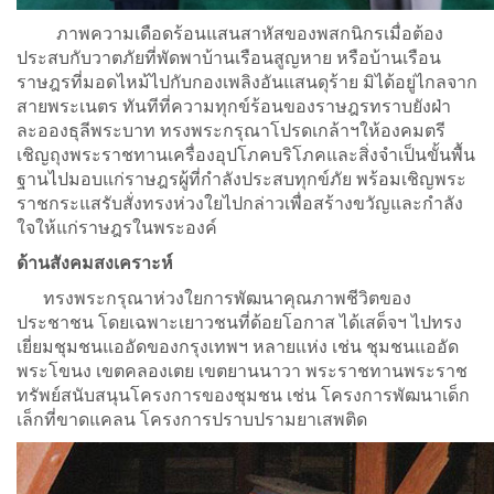
ภาพความเดือดร้อนแสนสาหัสของพสกนิกรเมื่อต้อง
ประสบกับวาตภัยที่พัดพาบ้านเรือนสูญหาย หรือบ้านเรือน
ราษฎรที่มอดไหม้ไปกับกองเพลิงอันแสนดุร้าย มิได้อยู่ไกลจาก
สายพระเนตร ทันทีที่ความทุกข์ร้อนของราษฎรทราบยังฝ่า
ละอองธุลีพระบาท ทรงพระกรุณาโปรดเกล้าฯให้องคมตรี
เชิญถุงพระราชทานเครื่องอุปโภคบริโภคและสิ่งจำเป็นขั้นพื้น
ฐานไปมอบแก่ราษฎรผู้ที่กำลังประสบทุกข์ภัย พร้อมเชิญพระ
ราชกระแสรับสั่งทรงห่วงใยไปกล่าวเพื่อสร้างขวัญและกำลัง
ใจให้แก่ราษฎรในพระองค์
ด้านสังคมสงเคราะห์
ทรงพระกรุณาห่วงใยการพัฒนาคุณภาพชีวิตของ
ประชาชน โดยเฉพาะเยาวชนที่ด้อยโอกาส ได้เสด็จฯ ไปทรง
เยี่ยมชุมชนแออัดของกรุงเทพฯ หลายแห่ง เช่น ชุมชนแออัด
พระโขนง เขตคลองเตย เขตยานนาวา พระราชทานพระราช
ทรัพย์สนับสนุนโครงการของชุมชน เช่น โครงการพัฒนาเด็ก
เล็กที่ขาดแคลน โครงการปราบปรามยาเสพติด