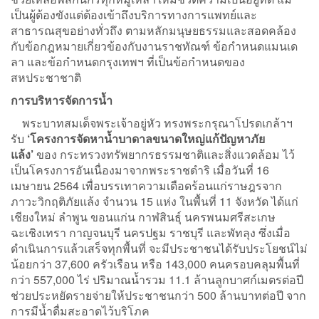
เป็นผู้ต้องขังแต่ต้องเข้าถึงบริการทางการแพทย์และ
สาธารณสุขอย่างทั่วถึง ตามหลักมนุษยธรรมและสอดคล้อง
กับข้อกฎหมายเกี่ยวข้องกับงานราชทัณฑ์ ข้อกำหนดแมนเด
ลา และข้อกำหนดกรุงเทพฯ ที่เป็นข้อกำหนดของ
สหประชาชาติ
การบริหารจัดการน้ำ
พระบาทสมเด็จพระเจ้าอยู่หัว ทรงพระกรุณาโปรดเกล้าฯ
รับ
‘โครงการจัดหาน้ำบาดาลขนาดใหญ่แก้ปัญหาภัย
แล้ง’
ของ กระทรวงทรัพยากรธรรมชาติและสิ่งแวดล้อม ไว้
เป็นโครงการอันเนื่องมาจากพระราชดำริ เมื่อวันที่ 16
เมษายน 2564 เพื่อบรรเทาความเดือดร้อนแก่ราษฎรจาก
ภาวะวิกฤติภัยแล้ง จำนวน 15 แห่ง ในพื้นที่ 11 จังหวัด ได้แก่
เชียงใหม่ ลำพูน ขอนแก่น กาฬสินธุ์ นครพนมศรีสะเกษ
ฉะเชิงเทรา กาญจนบุรี นครปฐม ราชบุรี และพัทลุง ซึ่งเมื่อ
ดำเนินการแล้วเสร็จทุกพื้นที่ จะมีประชาชนได้รับประโยชน์ไม่
น้อยกว่า 37,600 ครัวเรือน หรือ 143,000 คนครอบคลุมพื้นที่
กว่า 557,000 ไร่ ปริมาณน้ำรวม 11.1 ล้านลูกบาศก์เมตรต่อปี
ช่วยประหยัดรายจ่ายให้ประชาชนกว่า 500 ล้านบาทต่อปี จาก
การมีน้ำดื่มสะอาดไว้บริโภค