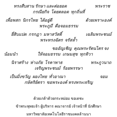
ทรงสืบสาน รักษา และต่อยอด
พระราช
กรณียกิจ โดยตลอด ทุกถิ่นที่
เพื่อพสก นิกรไทย ได้อยู่ดี
ด้วยเพราะองค์
พระภูมี คือจอมธรรม
ยี่สิบแปด กรกฎา มหาสวัสดิ์
เฉลิมพระชนม์
พระทรงฉัตร จรัสล้ำ
ขออัญเชิญ คุณพระรัตนไตร จง
น้อมนำ
ให้จอมธรรม เกษมสุข ทุกทิวา
นิราศร้าง ห่างภัย โรคาพาธ
พระภูวนาถ
เจริญพระชนม์ ร้อยพรรษา
เป็นมิ่งขวัญ ผองไทย ทั่วอาณา
จอม
กษัตริย์ตรา ขอพระองค์ ทรงพระเจริญ
ด้วยเกล้าด้วยกระหม่อม ขอเดชะ
ข้าพระพุทธเจ้า ผู้บริหาร คณาจารย์ เจ้าหน้าที่ นักศึกษา
มหาวิทยาลัยเทคโนโลยีราชมงคลล้านนา