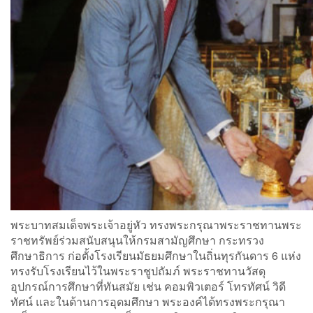
พระบาทสมเด็จพระเจ้าอยู่หัว ทรงพระกรุณาพระราชทานพระ
ราชทรัพย์ร่วมสนับสนุนให้กรมสามัญศึกษา กระทรวง
ศึกษาธิการ ก่อตั้งโรงเรียนมัธยมศึกษาในถิ่นทุรกันดาร 6 แห่ง
ทรงรับโรงเรียนไว้ในพระราชูปถัมภ์ พระราชทานวัสดุ
อุปกรณ์การศึกษาที่ทันสมัย เช่น คอมพิวเตอร์ โทรทัศน์ วิดี
ทัศน์ และในด้านการอุดมศึกษา พระองค์ได้ทรงพระกรุณา