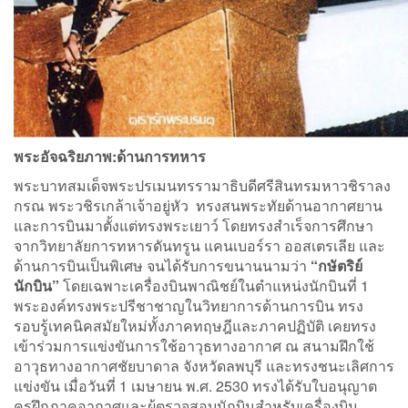
พระอัจฉริยภาพ:ด้านการทหาร
พระบาทสมเด็จพระปรเมนทรรามาธิบดีศรีสินทรมหาวชิราลง
กรณ พระวชิรเกล้าเจ้าอยู่หัว ทรงสนพระทัยด้านอากาศยาน
และการบินมาตั้งแต่ทรงพระเยาว์ โดยทรงสำเร็จการศึกษา
จากวิทยาลัยการทหารดันทรูน แคนเบอร์รา ออสเตรเลีย และ
ด้านการบินเป็นพิเศษ จนได้รับการขนานนามว่า
“กษัตริย์
นักบิน”
โดยเฉพาะเครื่องบินพาณิชย์ในตำแหน่งนักบินที่ 1
พระองค์ทรงพระปรีชาชาญในวิทยาการด้านการบิน ทรง
รอบรู้เทคนิคสมัยใหม่ทั้งภาคทฤษฎีและภาคปฏิบัติ เคยทรง
เข้าร่วมการแข่งขันการใช้อาวุธทางอากาศ ณ สนามฝึกใช้
อาวุธทางอากาศชัยบาดาล จังหวัดลพบุรี และทรงชนะเลิศการ
แข่งขัน เมื่อวันที่ 1 เมษายน พ.ศ. 2530 ทรงได้รับใบอนุญาต
ครูฝึกภาคอากาศและผู้ตรวจสอบนักบินสำหรับเครื่องบิน