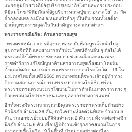
แพรคลุมป้าย “เจดีย์อัฐบริขารเขมาภิรโต” และทรงประกอบ
พิธีสมโภช ‘พิพิธภัณฑ์อัฐบริขารหลวงปู่ขาว อนาลโย’ ณ วัด
ถ้ำกลองเพล อ.เมือง จ.หนองบัวลำภู เป็นต้น รวมทั้งเสด็จฯ
บำเพ็ญพระราชกุศลในวันสำคัญทางศาสนาต่าง ๆ
พระราชกรณียกิจ : ด้านสาธารณสุข
ทรงตระหนักว่าการมีสุขภาพอนามัยที่สมบูรณ์จะนำไปสู่
สุขภาพจิตที่ดี และสามารถทำประโยชน์ด้านอื่น ๆ ต่อไปได้
พระองค์จึงได้พระราชทานความช่วยเหลือและแนวพระ
ราชดำริการแก้ไขปัญหาด้านสาธารณสุขเรื่อยมา โดยนับ
ตั้งแต่เกิดสถานการณ์การแพร่ระบาดของโรคโควิด – 19 ใน
ประเทศไทยตั้งแต่ปี 2563 พระบาทสมเด็จพระเจ้าอยู่หัว ทรง
ติดตามสถานการณ์การแพร่ระบาดอย่างใกล้ชิด พร้อม
พระราชทานพระบรมราโชบายในการดำเนินมาตรการต่าง ๆ
ด้วยทรงห่วงใยประชาชน และบุคลากรทางการแพทย์
อีกทั้งทรงมีพระมหากรุณาธิคุณพระราชทานรถเก็บตัวอย่าง
ชีวนิรภัย จำนวน 36 คัน, รถวิเคราะห์ผลด่วนพิเศษ จำนวน 5
คัน, รถเอกซเรย์ระบบดิจิทัลจำนวน 2 คัน รวมทั้งรถต่อพ่วงชีว
นิรภัย จำนวน 6 คัน เพื่อปฏิบัติงานเชิงรุกภาคสนามในการ
ตรวจหาเชื้อโควิด 19 ในพื้นที่เป้าหมายอย่างต่อเนื่อง