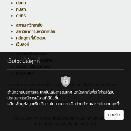
ปอทม.
ทปสท.
CHES
สภามหาวิทยาลัย
สภาวิชาการมหาวิทยาลัย
หลักสูตรที่เปิดสอน
เว็บลิงค์
ระบบทะเบียนกลาง
เว็บไซต์นี้ใช้คุกกี้
ระบบบริหารงานบุคคล
ระบบฐานข้อมูลกลาง
ระบบ BPM
สภาคณาจารย์และข้าราชการ มหาวิทยาลัยเทคโนโลยีราชมงคลล้านนา :
128 ถ.ห้วยแก้ว ต.ช้างเผือก อ.เมือง จ.เชียงใหม่ 50300
สำนักวิทยบริการและเทคโนโลยีสารสนเทศ เราใช้คุกกี้เพื่อให้ท่านได้รับ
โทรศัพท์ : 0 5392 1444 , อีเมล :
ประสบการณ์การใช้งานที่ดียิ่งขึ้น
admin@rmutl.ac.th,apichat@rmutl.ac.th
คลิกเพื่อดูข้อมูลเพิ่มเติม
"นโยบายความเป็นส่วนตัว"
และ
"นโยบายคุกกี้"
ยอมรับ
ออกแบบและพัฒนาโดย
สำนักวิทยบริการและเทคโนโลยีสารสนเทศ
มหาวิทยาลัยเทคโนโลยีราชมงคลล้านนา