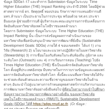
ข้อมูล SDGs1-17 และทำการ Submission ข้อมูลในระบบ Time
Higher Education (THE) Impact Ranking ประจำปี 2566 โดยมีผู้ช่วย
ศาสตราจารย์ ดร. จัตตุฤทธิ์ ทองปรอน รักษาราชการแทนอธิการบดี
มทร.ล้านนา เป็นประธานในการประชุม พร้อมด้วย รศ.ดร.ประชา
ยืนยงกุล ผู้ช่วยอธิการบดี ผู้บริหารและคณะอนุกรรมการขับเคลื่อนการ
จัดอันดับมหาวิทยาลัยเทคโนโลยีราชมงคลล้านนา
โดยการ Submission ข้อมูลในระบบ Time Higher Education (THE)
Impact Ranking นั้น เป็นการส่งข้อมูลผลการดำเนินงานของ
มหาวิทยาลัยเพื่อสนับสนุนเป้าหมายการพัฒนาที่ยั่งยืน (Sustainable
Development Goals: SDGs) ภายใต้ 4 ขอบเขตหลัก ได้แก่ 1) งาน
วิจัย (Research) 2) นโยบายและแนวทางปฏิบัติภายในมหาวิทยาลัย
(Stewardship) 3) การเชื่อมโยงกับสังคมในระดับท้องถิ่น ภูมิภาค และ
ระดับโลก (Outreach) และ 4) การเรียนการสอน (Teaching) ไปยัง
Times Higher Education (THE) ซึ่งเป็นองค์กรจัดอันดับมหาวิทยาลัย
โลก ตั้งอยู่ที่ประเทศอังกฤษ มีบทบาทในการรวบรวมข้อมูลและเผยแพร่
ผลการจัดอันดับมหาวิทยาลัยทั่วโลก ทั้งนี้คะแนนที่มหาวิทยาลัยได้รับ
จะช่วยสะท้อนตัวตนและความเชี่ยวชาญของมหาวิทยาลัยในด้าน
ต่างๆ อันจะนำไปสู่แนวทางการกำหนดยุทธศาสตร์การบริหารงานและ
การพัฒนามหาวิทยาลัยอย่างยั่งยืนต่อไป
ผู้ที่สนใจสามารถเข้าไปศึกษา
ข้อมูลรายงานเป้าหมายการพัฒนาอย่างยั่งยืน ของมหาวิทยาลัย
เทคโนโลยีราชมงคลล้านนา (RMUTL Sustainable Development
Goals (SDGs) ได้ที่
https://sdgs.rmutl.ac.th
(Cr.ข้อมูล :
รศ.ดร.ประชา ยืนยงกุล ผช.อธิการบดี)