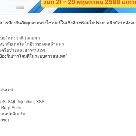
ษะการป้องกันภัยคุกคามทางไซเบอร์ในเชิงลึก พร้อมใบประกาศนียบัตรหลังจ
อร์แห่งชาติ (สกมช.)
วิทยาลัยเทคโนโลยีราชมงคลล้านนา
บบเครือข่ายและสารสนเทศ
รป้องกันการโจมตีในระบบสารสนเทศ”
รสนเทศ
oS, SQL Injection, XSS
 Burp Suite
ะแอปพลิเคชัน
onse)