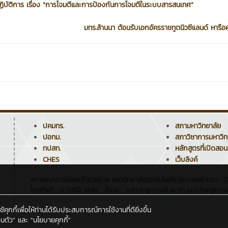
ิบัติการ เรื่อง “การโจมตีและการป้องกันการโจมตีในระบบสารสนเทศ”
มทร.ล้านนา ต้อนรับเอกอัครราชทูตนิวซีแลนด์ หารือค
ปคมทร.
สภามหาวิทยาลัย
ปอทม.
สภาวิชาการมหาวิท
ทปสท.
หลักสูตรที่เปิดสอน
CHES
เว็บลิงค์
สภาคณาจารย์และข้าราชการ มหาวิทยาลัยเทคโนโลยีราชมงคลล้านนา : 128
โทรศัพท์ : 0 5392 1444 , อีเมล : admin@rmutl.ac.th,apichat@rmut
กกี้เพื่อให้ท่านได้รับประสบการณ์การใช้งานที่ดียิ่งขึ้น
นตัว"
และ
"นโยบายคุกกี้"