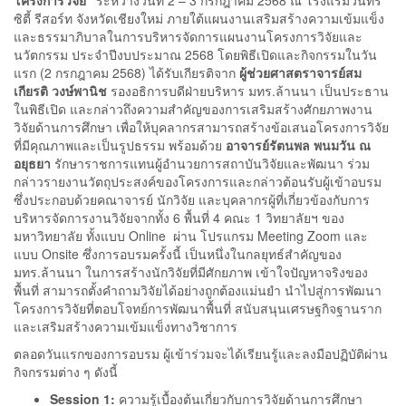
โครงการวิจัย”
ระหว่างวันที่ 2 – 3 กรกฎาคม 2568 ณ โรงแรมวินทรี
ซิตี้ รีสอร์ท จังหวัดเชียงใหม่ ภายใต้แผนงานเสริมสร้างความเข้มแข็ง
และธรรมาภิบาลในการบริหารจัดการแผนงานโครงการวิจัยและ
นวัตกรรม ประจำปีงบประมาณ 2568 โดยพิธีเปิดและกิจกรรมในวัน
แรก (2 กรกฎาคม 2568) ได้รับเกียรติจาก
ผู้ช่วยศาสตราจารย์สม
เกียรติ
วงษ์พานิช
รองอธิการบดีฝ่ายบริหาร มทร.ล้านนา เป็นประธาน
ในพิธีเปิด และกล่าวถึงความสำคัญของการเสริมสร้างศักยภาพงาน
วิจัยด้านการศึกษา เพื่อให้บุคลากรสามารถสร้างข้อเสนอโครงการวิจัย
ที่มีคุณภาพและเป็นรูปธรรม พร้อมด้วย
อาจารย์
รัตนพล พนมวัน ณ
อยุธยา
รักษาราชการแทนผู้อำนวยการสถาบันวิจัยและพัฒนา ร่วม
กล่าวรายงานวัตถุประสงค์ของโครงการและกล่าวต้อนรับผู้เข้าอบรม
ซึ่งประกอบด้วยคณาจารย์ นักวิจัย และบุคลากรผู้ที่เกี่ยวข้องกับการ
บริหารจัดการงานวิจัยจากทั้ง 6 พื้นที่ 4 คณะ 1 วิทยาลัยฯ ของ
มหาวิทยาลัย ทั้งแบบ Online ผ่าน โปรแกรม Meeting Zoom และ
แบบ Onsite ซึ่งการอบรมครั้งนี้ เป็นหนึ่งในกลยุทธ์สำคัญของ
มทร.ล้านนา ในการสร้างนักวิจัยที่มีศักยภาพ เข้าใจปัญหาจริงของ
พื้นที่ สามารถตั้งคำถามวิจัยได้อย่างถูกต้องแม่นยำ นำไปสู่การพัฒนา
โครงการวิจัยที่ตอบโจทย์การพัฒนาพื้นที่ สนับสนุนเศรษฐกิจฐานราก
และเสริมสร้างความเข้มแข็งทางวิชาการ
ตลอดวันแรกของการอบรม ผู้เข้าร่วมจะได้เรียนรู้และลงมือปฏิบัติผ่าน
กิจกรรมต่าง ๆ ดังนี้
Session 1:
ความรู้เบื้องต้นเกี่ยวกับการวิจัยด้านการศึกษา