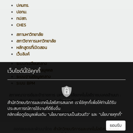
ปคมทร.
ปอทม.
ทปสท.
CHES
สภามหาวิทยาลัย
สภาวิชาการมหาวิทยาลัย
หลักสูตรที่เปิดสอน
เว็บลิงค์
ระบบทะเบียนกลาง
เว็บไซต์นี้ใช้คุกกี้
ระบบบริหารงานบุคคล
ระบบฐานข้อมูลกลาง
ระบบ BPM
สภาคณาจารย์และข้าราชการ มหาวิทยาลัยเทคโนโลยีราชมงคลล้านนา :
128 ถ.ห้วยแก้ว ต.ช้างเผือก อ.เมือง จ.เชียงใหม่ 50300
สำนักวิทยบริการและเทคโนโลยีสารสนเทศ เราใช้คุกกี้เพื่อให้ท่านได้รับ
โทรศัพท์ : 0 5392 1444 , อีเมล :
ประสบการณ์การใช้งานที่ดียิ่งขึ้น
admin@rmutl.ac.th,apichat@rmutl.ac.th
คลิกเพื่อดูข้อมูลเพิ่มเติม
"นโยบายความเป็นส่วนตัว"
และ
"นโยบายคุกกี้"
ยอมรับ
ออกแบบและพัฒนาโดย
สำนักวิทยบริการและเทคโนโลยีสารสนเทศ