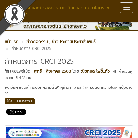
สภาคณาจารย์และข้าราชการ มหาวิทยาลัยเทคโนโลยีราช
Toggl
มงคลล้านนา
Navig
หน้าแรก
ข่าวกิจกรรม
, ข่าวประกาศประชาสัมพันธ์
กำหนดการ CRCI 2025
กำหนดการ CRCI 2025
เผยแพร่เมื่อ :
ศุกร์ 1 สิงหาคม 2568
โดย
ณิชกมล โพธิ์แก้ว
จำนวนผู้
เข้าชม 9,472 คน
ยังไม่มีคะแนนสำหรับบทความนี้
ผู้อ่านสามารถให้คะแนนบทความได้จากปุ่มข้าง
ใต้
ให้คะแนนบทความ