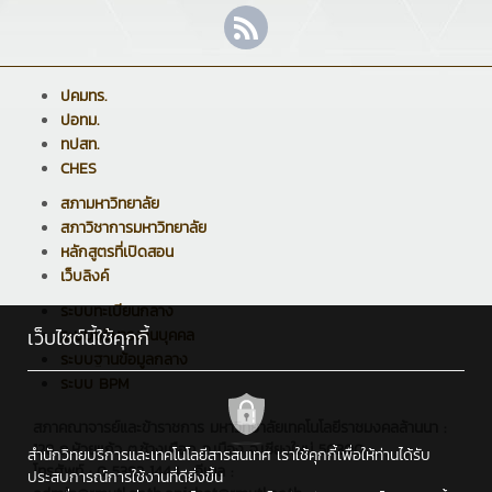
ปคมทร.
ปอทม.
ทปสท.
CHES
สภามหาวิทยาลัย
สภาวิชาการมหาวิทยาลัย
หลักสูตรที่เปิดสอน
เว็บลิงค์
ระบบทะเบียนกลาง
เว็บไซต์นี้ใช้คุกกี้
ระบบบริหารงานบุคคล
ระบบฐานข้อมูลกลาง
ระบบ BPM
สภาคณาจารย์และข้าราชการ มหาวิทยาลัยเทคโนโลยีราชมงคลล้านนา :
128 ถ.ห้วยแก้ว ต.ช้างเผือก อ.เมือง จ.เชียงใหม่ 50300
สำนักวิทยบริการและเทคโนโลยีสารสนเทศ เราใช้คุกกี้เพื่อให้ท่านได้รับ
โทรศัพท์ : 0 5392 1444 , อีเมล :
ประสบการณ์การใช้งานที่ดียิ่งขึ้น