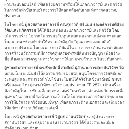
ผ่านระบบออนไลน์ เพื่อเตรียมความพร้อมให้แก่คณาจารย์และนักวิจัย
ในการจัดทำข้อเสนอโครงการให้สอดคล้องกับเกณฑ์การจัดสรรงบ
ประมาณ
ในโอกาสนี้
ผู้ช่วยศาสตราจารย์ ดร.สุภาวดี ศรีแย้ม รองอธิการบดีฝ่าย
วิจัยและนวัตกรรม
ได้ให้ข้อเสนอแนะแก่คณาจารย์และนักวิจัย โดย
เน้นการสร้าง โอกาสในการขอรับทุนสนับสนุนจากแหล่งทุนภายนอก
ในอนาคต พร้อมกำชับให้ความสำคัญกับ "คุณภาพของผลผลิต"
มากกว่าปริมาณ โดยเฉพาะการตีพิมพ์ในวารสารระดับนานาชาติและ
การสร้างนวัตกรรมที่มีการจดคุ้มครองทรัพย์สินทางปัญญา เพื่อสร้าง
ชื่อเสียงและมาตรฐานทางวิชาการให้แก่ มทร.ล้านนา ในระดับสากล
ผู้ช่วยศาสตราจารย์ ดร.ธีระศักดิ์ สมศัก
ดิ์
ผู้อำนวยการสถาบันวิจัยฯ
ได้
มอบนโยบายเน้นย้ำให้สถาบันวิจัยฯ มุ่งสนับสนุนโครงการวิจัยที่มีผลก
ระทบสูง และสามารถนำไปใช้ประโยชน์ได้จริงในเชิงพาณิชย์ ชุมชน
หรือสังคม โดยมุ่งหวังให้การบริหารงบประมาณ FF 2571 เป็นเครื่อง
มือสำคัญในการขับเคลื่อนยุทธศาสตร์ "มหาวิทยาลัยแห่งนวัตกรรมเพื่อ
ชุมชน" นอกจากนี้ยังเน้นความโปร่งใสในกระบวนการจัดสรรทุน และ
การให้บริการนักวิจัยแบบเชิงรุก เพื่อลดภาระด้านเอกสารและเพิ่มเวลา
ให้แก่การทำงานวิจัยอย่างเต็มที่
ในการนี้
ผู้ช่วยศาสตราจารย์ วิสูตร อาสนวิจิตร
รองผู้อำนวยการ
สถาบันวิจัยฯ และกลุ่มงานบริหารงานวิจัยฯ ได้ชี้แจงรายละเอียด
สำคัญประกอบด้วย: