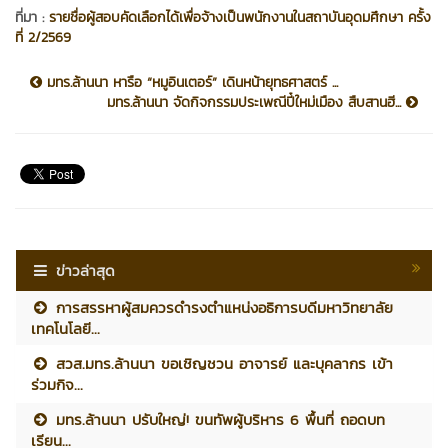
ที่มา :
รายชื่อผู้สอบคัดเลือกได้เพื่อจ้างเป็นพนักงานในสถาบันอุดมศึกษา ครั้ง
ที่ 2/2569
มทร.ล้านนา หารือ “หมูอินเตอร์” เดินหน้ายุทธศาสตร์ ...
มทร.ล้านนา จัดกิจกรรมประเพณีปี๋ใหม่เมือง สืบสานฮี...
ข่าวล่าสุด
การสรรหาผู้สมควรดำรงตำแหน่งอธิการบดีมหาวิทยาลัย
เทคโนโลยี...
สวส.มทร.ล้านนา ขอเชิญชวน อาจารย์ และบุคลากร เข้า
ร่วมกิจ...
มทร.ล้านนา ปรับใหญ่! ขนทัพผู้บริหาร 6 พื้นที่ ถอดบท
เรียน...