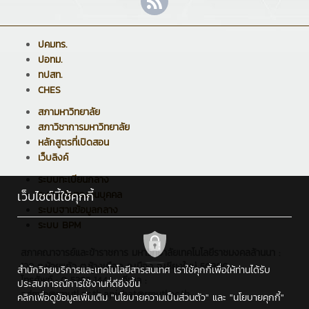
ปคมทร.
ปอทม.
ทปสท.
CHES
สภามหาวิทยาลัย
สภาวิชาการมหาวิทยาลัย
หลักสูตรที่เปิดสอน
เว็บลิงค์
ระบบทะเบียนกลาง
เว็บไซต์นี้ใช้คุกกี้
ระบบบริหารงานบุคคล
ระบบฐานข้อมูลกลาง
ระบบ BPM
สภาคณาจารย์และข้าราชการ มหาวิทยาลัยเทคโนโลยีราชมงคลล้านนา :
128 ถ.ห้วยแก้ว ต.ช้างเผือก อ.เมือง จ.เชียงใหม่ 50300
สำนักวิทยบริการและเทคโนโลยีสารสนเทศ เราใช้คุกกี้เพื่อให้ท่านได้รับ
โทรศัพท์ : 0 5392 1444 , อีเมล :
ประสบการณ์การใช้งานที่ดียิ่งขึ้น
admin@rmutl.ac.th,apichat@rmutl.ac.th
คลิกเพื่อดูข้อมูลเพิ่มเติม
"นโยบายความเป็นส่วนตัว"
และ
"นโยบายคุกกี้"