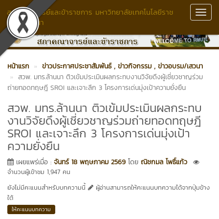
สภาคณาจารย์และข้าราชการ มหาวิทยาลัยเทคโนโลยีราช
Toggl
มงคลล้านนา
Navig
หน้าแรก
ข่าวประกาศประชาสัมพันธ์
, ข่าวกิจกรรม
, ข่าวอบรม/เสวนา
สวพ. มทร.ล้านนา ติวเข้มประเมินผลกระทบงานวิจัยดึงผู้เชี่ยวชาญร่วม
ถ่ายทอดทฤษฎี SROI และเจาะลึก 3 โครงการเด่นมุ่งเป้าความยั่งยืน
สวพ. มทร.ล้านนา ติวเข้มประเมินผลกระทบ
งานวิจัยดึงผู้เชี่ยวชาญร่วมถ่ายทอดทฤษฎี
SROI และเจาะลึก 3 โครงการเด่นมุ่งเป้า
ความยั่งยืน
เผยแพร่เมื่อ :
จันทร์ 18 พฤษภาคม 2569
โดย
ณิชกมล โพธิ์แก้ว
จำนวนผู้เข้าชม 1,947 คน
ยังไม่มีคะแนนสำหรับบทความนี้
ผู้อ่านสามารถให้คะแนนบทความได้จากปุ่มข้าง
ใต้
ให้คะแนนบทความ