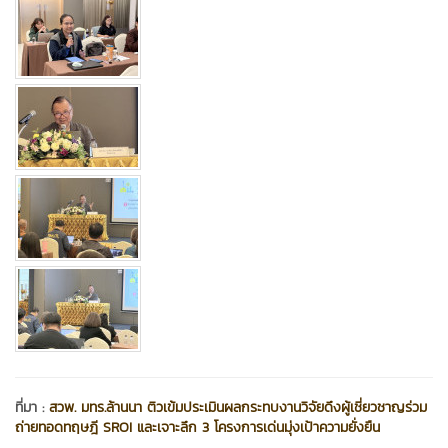
ที่มา :
สวพ. มทร.ล้านนา ติวเข้มประเมินผลกระทบงานวิจัยดึงผู้เชี่ยวชาญร่วม
ถ่ายทอดทฤษฎี SROI และเจาะลึก 3 โครงการเด่นมุ่งเป้าความยั่งยืน