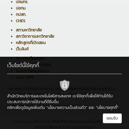
ปคมทร.
ปอทม.
ทปสท.
CHES
สภามหาวิทยาลัย
สภาวิชาการมหาวิทยาลัย
หลักสูตรที่เปิดสอน
เว็บลิงค์
ระบบทะเบียนกลาง
เว็บไซต์นี้ใช้คุกกี้
ระบบบริหารงานบุคคล
ระบบฐานข้อมูลกลาง
ระบบ BPM
สภาคณาจารย์และข้าราชการ มหาวิทยาลัยเทคโนโลยีราชมงคลล้านนา :
128 ถ.ห้วยแก้ว ต.ช้างเผือก อ.เมือง จ.เชียงใหม่ 50300
สำนักวิทยบริการและเทคโนโลยีสารสนเทศ เราใช้คุกกี้เพื่อให้ท่านได้รับ
โทรศัพท์ : 0 5392 1444 , อีเมล :
ประสบการณ์การใช้งานที่ดียิ่งขึ้น
admin@rmutl.ac.th,apichat@rmutl.ac.th
คลิกเพื่อดูข้อมูลเพิ่มเติม
"นโยบายความเป็นส่วนตัว"
และ
"นโยบายคุกกี้"
ยอมรับ
ออกแบบและพัฒนาโดย
สำนักวิทยบริการและเทคโนโลยีสารสนเทศ
มหาวิทยาลัยเทคโนโลยีราชมงคลล้านนา