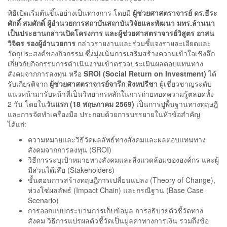
พิธีเปิดเริ่มต้นขึ้นอย่างเป็นทางการ โดยมี
ผู้ช่วยศาสตราจารย์ ดร.ธีระ
ศักดิ์ สมศักดิ์
ผู้อำนวยการสถาบันสถาบันวิจัยและพัฒนา มทร.ล้านนา
เป็นประธานกล่าวเปิดโครงการ
และผู้ช่วยศาสตราจารย์วิสูตร อาสน
วิจิตร รองผู้อำนวยการ
กล่าวรายงานและร่วมชี้แจงรายละเอียดและ
วัตถุประสงค์ของกิจกรรม ซึ่งมุ่งเน้นการเสริมสร้างความเข้าใจเชิงลึก
เกี่ยวกับกิจกรรมการดำเนินงานเข้าตรวจประเมินผลตอบแทนทาง
สังคมจากการลงทุน หรือ
SROI (Social Return on Investment)
ได้
รับเกียรติจาก
ผู้ช่วยศาสตราจารย์จารึก สิงหปรีชา
ผู้เชี่ยวชาญระดับ
แนวหน้ามารับหน้าที่เป็นวิทยากรหลักในการถ่ายทอดความรู้ตลอดทั้ง
2 วัน โดยใน
วันแรก (18 พฤษภาคม 2569)
เป็นการปูพื้นฐานทางทฤษฎี
และการจัดทำเครื่องมือ ประกอบด้วยการบรรยายในหัวข้อสำคัญ
ได้แก่:
ความหมายและวิธีวัดผลลัพธ์ทางสังคมและผลตอบแทนทาง
สังคมจากการลงทุน (SROI)
วิธีการระบุเป้าหมายทางสังคมและสิ่งแวดล้อมขององค์กร และผู้
มีส่วนได้เสีย (Stakeholders)
ขั้นตอนการสร้างทฤษฎีการเปลี่ยนแปลง (Theory of Change),
ห่วงโซ่ผลลัพธ์ (Impact Chain) และกรณีฐาน (Base Case
Scenario)
การออกแบบกระบวนการเก็บข้อมูล การอธิบายตัวชี้วัดทาง
สังคม วิธีการแปรผลตัวชี้วัดเป็นมูลค่าทางการเงิน รวมถึงข้อ