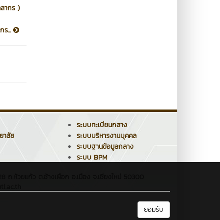
คลากร )
กร...
ระบบทะเบียนกลาง
ยาลัย
ระบบบริหารงานบุคคล
ระบบฐานข้อมูลกลาง
ระบบ BPM
 ถ.ห้วยแก้ว ต.ช้างเผือก อ.เมือง จ.เชียงใหม่ 50300
l.ac.th
ยอมรับ