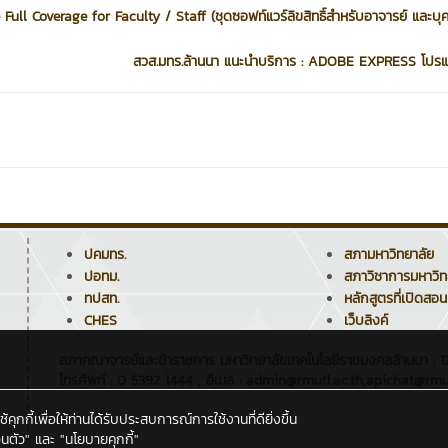
ll Coverage for Faculty / Staff (ชุดซอฟท์แวร์ลิขสิทธิ์สำหรับอาจารย์ และบุ
สวส.มทร.ล้านนา แนะนำบริการ : ADOBE EXPRESS โปรแ
ปคมทร.
สภามหาวิทยาลัย
ปอทม.
สภาวิชาการมหาวิท
ทปสท.
หลักสูตรที่เปิดสอน
CHES
เว็บลิงค์
สภาคณาจารย์และข้าราชการ มหาวิทยาลัยเทคโนโลยีราชมงคลล้านนา : 128
โทรศัพท์ : 0 5392 1444 , อีเมล : admin@rmutl.ac.th,apichat@rmut
กกี้เพื่อให้ท่านได้รับประสบการณ์การใช้งานที่ดียิ่งขึ้น
นตัว"
และ
"นโยบายคุกกี้"