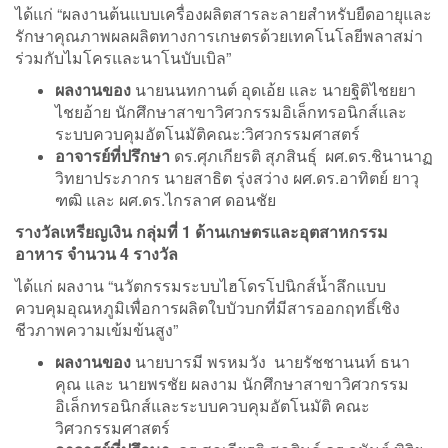
ได้แก่ “ผลงานต้นแบบเครื่องผลิตสารละลายสำหรับยืดอายุและ
รักษาคุณภาพผลผลิตทางการเกษตรด้วยเทคโนโลยีพลาสม่า
ร่วมกับไมโครและนาโนบับเบิล”
ผลงานของ
นายนนทกานต์ อุดเอ้ย และ นายฐิติไชยยา
ไชยอ้าย นักศึกษาสาขาวิศวกรรมอิเล็กทรอนิกส์และ
ระบบควบคุมอัตโนมัติคณะ:วิศวกรรมศาสตร์
อาจารย์ที่ปรึกษา
ดร.ศุภเกียรติ สุภสินธุ์ ผศ.ดร.ชินานาฏ
วิทยาประภากร นายสาธิต รุ่งสว่าง ผศ.ดร.อาทิตย์ ยาวุ
ฑฒิ และ ผศ.ดร.ไกรลาศ ดอนชัย
รางวัลเหรียญเงิน กลุ่มที่ 1 ด้านเกษตรและอุตสาหกรรม
อาหาร จำนวน 4 รางวัล
ได้แก่ ผลงาน “นวัตกรรมระบบไฮโดรโปนิกส์น้ำลึกแบบ
ควบคุมอุณหภูมิเพื่อการผลิตใบบัวบกที่มีสารออกฤทธิ์เชิง
ชีวภาพความเข้มข้นสูง”
ผลงานของ
นายบารมี พรหมวัง นายรัชชานนท์ ธนา
คุณ และ นายพรชัย ผลงาม นักศึกษาสาขาวิศวกรรม
อิเล็กทรอนิกส์และระบบควบคุมอัตโนมัติ คณะ
วิศวกรรมศาสตร์