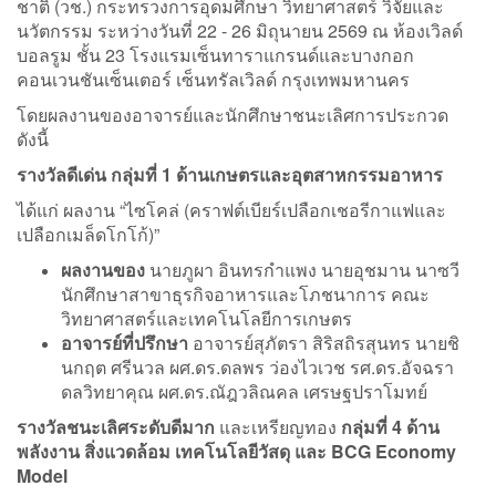
ชาติ (วช.) กระทรวงการอุดมศึกษา วิทยาศาสตร์ วิจัยและ
นวัตกรรม ระหว่างวันที่ 22 - 26 มิถุนายน 2569 ณ ห้องเวิลด์
บอลรูม ชั้น 23 โรงแรมเซ็นทาราแกรนด์และบางกอก
คอนเวนชันเซ็นเตอร์ เซ็นทรัลเวิลด์ กรุงเทพมหานคร
โดยผลงานของอาจารย์และนักศึกษาชนะเลิศการประกวด
ดังนี้
รางวัลดีเด่น กลุ่มที่ 1 ด้านเกษตรและอุตสาหกรรมอาหาร
ได้แก่ ผลงาน “ไซโคล่ (คราฟต์เบียร์เปลือกเชอรีกาแฟและ
เปลือกเมล็ดโกโก้)”
ผลงานของ
นายภูผา อินทรกำแพง นายอุชมาน นาซวี
นักศึกษาสาขาธุรกิจอาหารและโภชนาการ คณะ
วิทยาศาสตร์และเทคโนโลยีการเกษตร
อาจารย์ที่ปรึกษา
อาจารย์สุภัตรา สิริสถิรสุนทร นายชิ
นกฤต ศรีนวล ผศ.ดร.ดลพร ว่องไวเวช รศ.ดร.อัจฉรา
ดลวิทยาคุณ ผศ.ดร.ณัฎวลิณคล เศรษฐปราโมทย์
รางวัลชนะเลิศระดับดีมาก
และเหรียญทอง
กลุ่มที่ 4 ด้าน
พลังงาน สิ่งแวดล้อม เทคโนโลยีวัสดุ และ
BCG Economy
Model