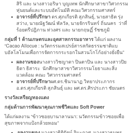
สิริ และ นางสาวอริษา บุญเทพ นักศึกษาสาขาวิศวกรรม
หุ่นยนต์และระบบอัตโนมัติ คณะวิศวกรรมศาสตร์
อาจารย์ที่ปรึกษา
ดร.ศุภเกียรติ สุภสินธุ์, นายสาธิต รุ่ง
สว่าง, นายณัฐวัฒน์ พัลวัล, นายจักรรินทร์ ถิ่นนคร ว่าที่
ร้อยตรีปฎิภาน ห่วงศร และ นายกฤษฏิ์ รัชชภูมิ
กลุ่มที่ 1 ด้านเกษตรและอุตสาหกรรมอาหาร
ได้แก่ ผลงาน
“Cacao Allocue : นวัตกรรมสเปรย์สารสกัดธรรมชาติแบ
บอัลโลโมนเพื่อการจัดการกระรอกในสวนโกโก้อย่างยั่งยืน”
ผลงานของ
นางสาววิชญาดา ปินตาปิน และ นางสาวปิย
ธิดา ธิสาระ นักศึกษาสาขาวิศวกรรมโยธาและสิ่ง
แวดล้อม คณะ วิศวกรรมศาสตร์
อาจารย์ที่ปรึกษา
ผศ.ดร.ชินานาฏ วิทยาประภากร
อ.ดร.ศุภเกียรติ สุภสินธุ์ และ ผศ.ดร.ศิรประภา ชัยเนตร
รางวัลเหรียญทองแดง
กลุ่มด้านการพัฒนาคุณภาพชีวิตและ
Soft Power
ได้แก่ผลงาน “ข้าวซอยบานาลานนา: นวัตกรรมข้าวซอยเพื่อ
สุขภาพจากแป้งกล้วยหอม”
ผลงานของ
นางสาวฐิติรัตน์ จินะกาศ, นางสาวธนพร