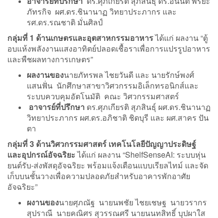
อาจารย์ที่ปรึกษา
ดร.ศุภเกียรติ สุภสินธุ์ ดร.อนันต์ พิริยะ
ภัทรกิจ ผศ.ดร.ชินานาฏ วิทยาประภากร และ
รศ.ดร.รณชาติ มั่นศิลป์
กลุ่มที่ 1 ด้านเกษตรและอุตสาหกรรมอาหาร
ได้แก่ ผลงาน “ตู้
อบแห้งพลังงานแสงอาทิตย์ปลอดเชื้อราเพื่อการแปรรูปอาหาร
และพืชผลทางการเกษตร”
ผลงานของ
นายภัทรพล ไชยวันดี และ นายรักษ์พงศ์
แสนฟั่น นักศึกษาสาขาวิศวกรรมอิเล็กทรอนิกส์และ
ระบบควบคุมอัตโนมัติ คณะ วิศวกรรมศาสตร์
อาจารย์ที่ปรึกษา
ดร.ศุภเกียรติ สุภสินธุ์ ผศ.ดร.ชินานาฏ
วิทยาประภากร ผศ.ดร.อภิชาติ ชิดบุรี และ ผศ.สาคร ปัน
ตา
กลุ่มที่ 3 ด้านวิศวกรรมศาสตร์ เทคโนโลยีปัญญาประดิษฐ์
และอุปกรณ์อัจฉริยะ
ได้แก่ ผลงาน “ShelfSenseAI: ระบบหุ่น
ยนต์รับ-ส่งพัสดุอัจฉริยะ พร้อมแจ้งเตือนแบบเรียลไทม์ และจัด
เก็บบนชั้นวางเพื่อความปลอดภัยสำหรับอาคารพักอาศัย
อัจฉริยะ”
ผงานของ
นายศุภณัฐ นายนพชัย ไชยเชษฐ นายวรากร
สุปราณี นายคณิศร สุวรรณศรี นายนนทสิทธิ์ บุปผาใส