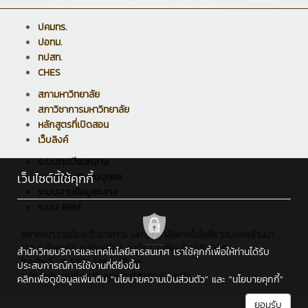
ปคมทร.
ปอทม.
ทปสท.
CHES
สภามหาวิทยาลัย
สภาวิชาการมหาวิทยาลัย
หลักสูตรที่เปิดสอน
เว็บลิงค์
ระบบทะเบียนกลาง
เว็บไซต์นี้ใช้คุกกี้
ระบบบริหารงานบุคคล
ระบบฐานข้อมูลกลาง
ระบบ BPM
สภาคณาจารย์และข้าราชการ มหาวิทยาลัยเทคโนโลยีราชมงคลล้านนา :
128 ถ.ห้วยแก้ว ต.ช้างเผือก อ.เมือง จ.เชียงใหม่ 50300
สำนักวิทยบริการและเทคโนโลยีสารสนเทศ เราใช้คุกกี้เพื่อให้ท่านได้รับ
โทรศัพท์ : 0 5392 1444 , อีเมล :
ประสบการณ์การใช้งานที่ดียิ่งขึ้น
admin@rmutl.ac.th,apichat@rmutl.ac.th
คลิกเพื่อดูข้อมูลเพิ่มเติม
"นโยบายความเป็นส่วนตัว"
และ
"นโยบายคุกกี้"
ยอมรับ