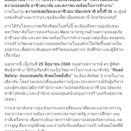
ความปลอดภัย อาชีวอนามัย และสภาพแวดล้อมในการทำงาน”
ภายในงาน
ความปลอดภัยและอาชีวอนามัยแห่งชาติ ครั้งที่ 36
ณ ศูนย์
แสดงสินค้าและการประชุมอิมแพ็ค เมืองทองธานี จังหวัดนนทบุรี
การได้รับโล่ประกาศเกียรติคุณในครั้งนี้ สะท้อนถึงความมุ่งมั่นของ
มหาวิทยาลัยในการส่งเสริมและพัฒนามาตรฐานด้านความปลอดภัย
อาชีวอนามัย และสภาพแวดล้อมในการทำงานอย่างต่อเนื่อง ตลอดจน
การสร้างวัฒนธรรมความปลอดภัยภายในองค์กรให้เกิดขึ้นอย่างเป็น
รูปธรรม เพื่อยกระดับคุณภาพชีวิตของบุคลากร นักศึกษา และผู้มีส่วน
เกี่ยวข้อง
นอกจากนี้ เมื่อวันที่
25 มิถุนายน 2569
รองศาสตราจารย์ ดร.ฐิติพร
พันธุ์ท่าช้าง ได้รับเกียรติร่วมเป็นวิทยากรในการเสวนาหัวข้อ
“Road
Safety: ถนนปลอดภัย สังคมไทยยั่งยืน”
ณ ห้อง Amber 2 ภายในงาน
เดียวกัน โดยร่วมแลกเปลี่ยนองค์ความรู้และประสบการณ์กับผู้บริหาร
และผู้ทรงคุณวุฒิจากสำนักงานความปลอดภัยและอาชีวอนามัยแห่ง
ชาติ (สสปท.) และสำนักงานกองทุนสนับสนุนการสร้างเสริมสุขภาพ
(สสส.)
การเสวนาดังกล่าวมุ่งเน้นการแลกเปลี่ยนแนวคิดและแนวทางการบู
รณาการความร่วมมือระหว่างหน่วยงานภาครัฐ ภาคการศึกษา และ
ภาคีเครือข่าย เพื่อยกระดับมาตรการด้านความปลอดภัยทางถนน ลด
การสูญเสียจากอุบัติเหตุ และร่วมกันขับเคลื่อนการสร้างสังคมไทยที่มี
ความปลอดภัยและยั่งยืน