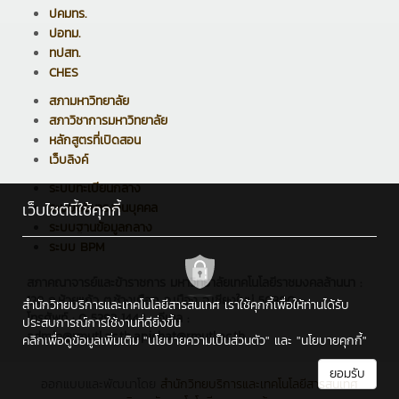
ปคมทร.
ปอทม.
ทปสท.
CHES
สภามหาวิทยาลัย
สภาวิชาการมหาวิทยาลัย
หลักสูตรที่เปิดสอน
เว็บลิงค์
ระบบทะเบียนกลาง
เว็บไซต์นี้ใช้คุกกี้
ระบบบริหารงานบุคคล
ระบบฐานข้อมูลกลาง
ระบบ BPM
สภาคณาจารย์และข้าราชการ มหาวิทยาลัยเทคโนโลยีราชมงคลล้านนา :
128 ถ.ห้วยแก้ว ต.ช้างเผือก อ.เมือง จ.เชียงใหม่ 50300
สำนักวิทยบริการและเทคโนโลยีสารสนเทศ เราใช้คุกกี้เพื่อให้ท่านได้รับ
โทรศัพท์ : 0 5392 1444 , อีเมล :
ประสบการณ์การใช้งานที่ดียิ่งขึ้น
admin@rmutl.ac.th,apichat@rmutl.ac.th
คลิกเพื่อดูข้อมูลเพิ่มเติม
"นโยบายความเป็นส่วนตัว"
และ
"นโยบายคุกกี้"
ยอมรับ
ออกแบบและพัฒนาโดย
สำนักวิทยบริการและเทคโนโลยีสารสนเทศ