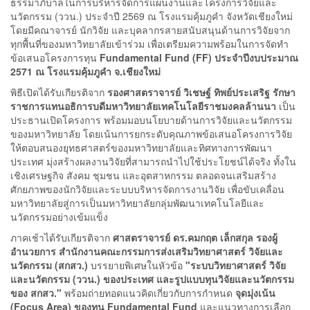
ธรรมาภิบาลในการบริหารจัดการแผนงานและโครงการวิจัยและ
นวัตกรรม (ววน.) ประจำปี 2569 ณ โรงแรมคุ้มภูคำ จังหวัดเชียงใหม่
โดยมีคณาจารย์ นักวิจัย และบุคลากรสายสนับสนุนด้านการวิจัยจาก
ทุกพื้นที่ของมหาวิทยาลัยเข้าร่วม เพื่อเตรียมความพร้อมในการจัดทำ
ข้อเสนอโครงการทุน
Fundamental Fund (FF) ประจำปีงบประมาณ
2571 ณ โรงแรมคุ้มภูคำ จ.เชียงใหม่
พิธีเปิดได้รับเกียรติจาก
รองศาสตราจารย์ วิเชษฐ์ ทิพย์ประเสริฐ รักษา
ราชการแทนอธิการบดีมหาวิทยาลัยเทคโนโลยีราชมงคลล้านนา
เป็น
ประธานเปิดโครงการ พร้อมมอบนโยบายด้านการวิจัยและนวัตกรรม
ของมหาวิทยาลัย โดยเน้นการยกระดับคุณภาพข้อเสนอโครงการวิจัย
ให้ตอบสนองยุทธศาสตร์ของมหาวิทยาลัยและทิศทางการพัฒนา
ประเทศ มุ่งสร้างผลงานวิจัยที่สามารถนำไปใช้ประโยชน์ได้จริง ทั้งใน
เชิงเศรษฐกิจ สังคม ชุมชน และอุตสาหกรรม ตลอดจนเสริมสร้าง
ศักยภาพของนักวิจัยและระบบบริหารจัดการงานวิจัย เพื่อขับเคลื่อน
มหาวิทยาลัยสู่การเป็นมหาวิทยาลัยกลุ่มพัฒนาเทคโนโลยีและ
นวัตกรรมอย่างเข้มแข็ง
ภาคเช้าได้รับเกียรติจาก
ศาสตราจารย์ ดร.คมกฤต เล็กสกุล รองผู้
อำนวยการ สำนักงานคณะกรรมการส่งเสริมวิทยาศาสตร์ วิจัยและ
นวัตกรรม (สกสว.)
บรรยายพิเศษในหัวข้อ
"ระบบวิทยาศาสตร์ วิจัย
และนวัตกรรม (ววน.) ของประเทศ และรูปแบบทุนวิจัยและนวัตกรรม
ของ สกสว."
พร้อมถ่ายทอดแนวคิดเกี่ยวกับการกำหนด
จุดมุ่งเน้น
(Focus Area) ของทุน Fundamental Fund
และแนวทางการเลือก