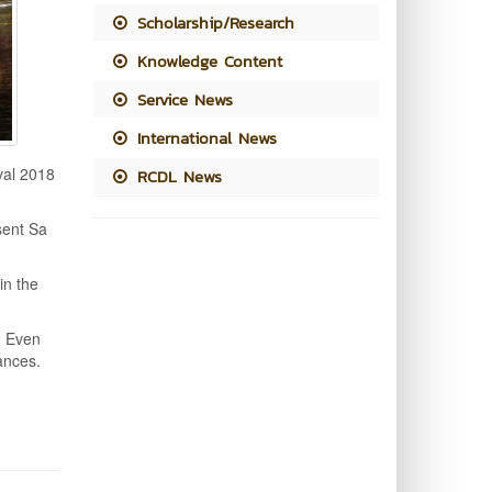
Scholarship/Research
Knowledge Content
Service News
International News
val 2018
RCDL News
sent Sa
in the
. Even
tances.