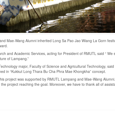
nd Mae-Wang Alumni inherited Long Sa Pao Jao Wiang La Gorn festi
ward.
rch and Academic Services, acting for President of RMUTL said “ We 
ulture of Lampang.”
hnology major, Faculty of Science and Agricultural Technology, said 
gned in “Kukkut Long Thara Bu Cha Phra Mae Khongkha” concept.
 “This project was supported by RMUTL Lampang and Mae-Wang Alumni
d the project reaching the goal. Moreover, we have to thank all of assis