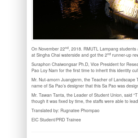
nd
On November 22
, 2018. RMUTL Lampang students a
nd
at Singha Chai waterside and got the 2
runner-up re
Suraphon Chaiwongsar Ph.D, Vice President for Resea
Pao Loy Nam for the first time to inherit this identity c
Mr. Nut-amorn Juangjerm, the Teacher of Landscape Tec
name of Sa Pao’s designer that this Sa Pao was desi
Mr. Tawan Tanta, the Leader of Student Union, said
though it was fixed by time, the staffs were able to lea
Translated by: Rugnatee Phompao
EIC Student/PRD Trainee