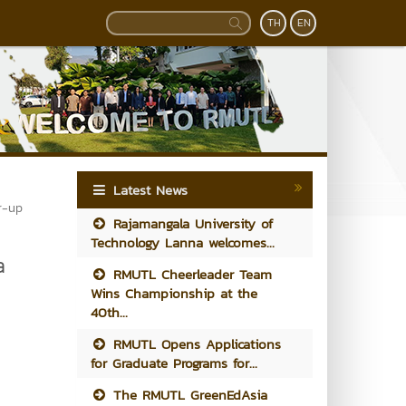
TH
EN
Latest News
r-up
Rajamangala University of
Technology Lanna welcomes...
a
RMUTL Cheerleader Team
Wins Championship at the
40th...
RMUTL Opens Applications
for Graduate Programs for...
The RMUTL GreenEdAsia