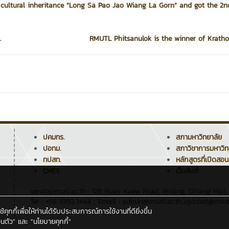
ltural inheritance “Long Sa Pao Jao Wiang La Gorn” and got the 2n
.
RMUTL Phitsanulok is the winner of Kratho
ปคมทร.
สภามหาวิทยาลัย
ปอทม.
สภาวิชาการมหาวิท
ทปสท.
หลักสูตรที่เปิดสอน
CHES
เว็บลิงค์
senate.rmutl.ac.th : 128 Huay Kaew Road, Muang, Chiang Mai,
Tel : +66 5392 1444 , Email : admin@rmutl.ac.th,apichat@rmutl
กกี้เพื่อให้ท่านได้รับประสบการณ์การใช้งานที่ดียิ่งขึ้น
นตัว"
และ
"นโยบายคุกกี้"