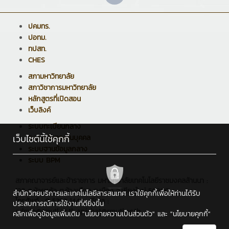
ปคมทร.
ปอทม.
ทปสท.
CHES
สภามหาวิทยาลัย
สภาวิชาการมหาวิทยาลัย
หลักสูตรที่เปิดสอน
เว็บลิงค์
ระบบทะเบียนกลาง
เว็บไซต์นี้ใช้คุกกี้
ระบบบริหารงานบุคคล
ระบบฐานข้อมูลกลาง
ระบบ BPM
สภาคณาจารย์และข้าราชการ มหาวิทยาลัยเทคโนโลยีราชมงคลล้านนา :
128 ถ.ห้วยแก้ว ต.ช้างเผือก อ.เมือง จ.เชียงใหม่ 50300
สำนักวิทยบริการและเทคโนโลยีสารสนเทศ เราใช้คุกกี้เพื่อให้ท่านได้รับ
โทรศัพท์ : 0 5392 1444 , อีเมล :
ประสบการณ์การใช้งานที่ดียิ่งขึ้น
admin@rmutl.ac.th,apichat@rmutl.ac.th
คลิกเพื่อดูข้อมูลเพิ่มเติม
"นโยบายความเป็นส่วนตัว"
และ
"นโยบายคุกกี้"