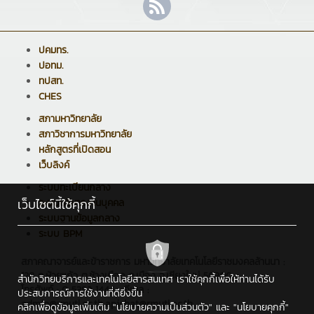
ปคมทร.
ปอทม.
ทปสท.
CHES
สภามหาวิทยาลัย
สภาวิชาการมหาวิทยาลัย
หลักสูตรที่เปิดสอน
เว็บลิงค์
ระบบทะเบียนกลาง
เว็บไซต์นี้ใช้คุกกี้
ระบบบริหารงานบุคคล
ระบบฐานข้อมูลกลาง
ระบบ BPM
สภาคณาจารย์และข้าราชการ มหาวิทยาลัยเทคโนโลยีราชมงคลล้านนา :
128 ถ.ห้วยแก้ว ต.ช้างเผือก อ.เมือง จ.เชียงใหม่ 50300
สำนักวิทยบริการและเทคโนโลยีสารสนเทศ เราใช้คุกกี้เพื่อให้ท่านได้รับ
โทรศัพท์ : 0 5392 1444 , อีเมล :
ประสบการณ์การใช้งานที่ดียิ่งขึ้น
admin@rmutl.ac.th,apichat@rmutl.ac.th
คลิกเพื่อดูข้อมูลเพิ่มเติม
"นโยบายความเป็นส่วนตัว"
และ
"นโยบายคุกกี้"