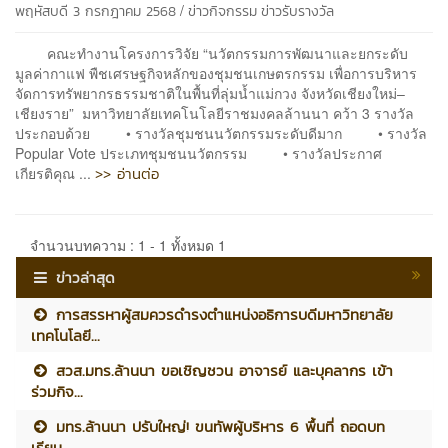
/
พฤหัสบดี 3 กรกฎาคม 2568
ข่าวกิจกรรม
ข่าวรับรางวัล
คณะทำงานโครงการวิจัย “นวัตกรรมการพัฒนาและยกระดับ
มูลค่ากาแฟ พืชเศรษฐกิจหลักของชุมชนเกษตรกรรม เพื่อการบริหาร
จัดการทรัพยากรธรรมชาติในพื้นที่ลุ่มน้ำแม่กวง จังหวัดเชียงใหม่–
เชียงราย” มหาวิทยาลัยเทคโนโลยีราชมงคลล้านนา คว้า 3 รางวัล
ประกอบด้วย • รางวัลชุมชนนวัตกรรมระดับดีมาก • รางวัล
Popular Vote ประเภทชุมชนนวัตกรรม • รางวัลประกาศ
>> อ่านต่อ
เกียรติคุณ ...
จำนวนบทความ : 1 - 1 ทั้งหมด 1
ข่าวล่าสุด
การสรรหาผู้สมควรดำรงตำแหน่งอธิการบดีมหาวิทยาลัย
เทคโนโลยี...
สวส.มทร.ล้านนา ขอเชิญชวน อาจารย์ และบุคลากร เข้า
ร่วมกิจ...
มทร.ล้านนา ปรับใหญ่! ขนทัพผู้บริหาร 6 พื้นที่ ถอดบท
เรียน...