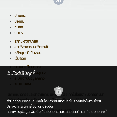
ปคมทร.
ปอทม.
ทปสท.
CHES
สภามหาวิทยาลัย
สภาวิชาการมหาวิทยาลัย
หลักสูตรที่เปิดสอน
เว็บลิงค์
ระบบทะเบียนกลาง
เว็บไซต์นี้ใช้คุกกี้
ระบบบริหารงานบุคคล
ระบบฐานข้อมูลกลาง
ระบบ BPM
สภาคณาจารย์และข้าราชการ มหาวิทยาลัยเทคโนโลยีราชมงคลล้านนา :
128 ถ.ห้วยแก้ว ต.ช้างเผือก อ.เมือง จ.เชียงใหม่ 50300
สำนักวิทยบริการและเทคโนโลยีสารสนเทศ เราใช้คุกกี้เพื่อให้ท่านได้รับ
โทรศัพท์ : 0 5392 1444 , อีเมล :
ประสบการณ์การใช้งานที่ดียิ่งขึ้น
admin@rmutl.ac.th,apichat@rmutl.ac.th
คลิกเพื่อดูข้อมูลเพิ่มเติม
"นโยบายความเป็นส่วนตัว"
และ
"นโยบายคุกกี้"