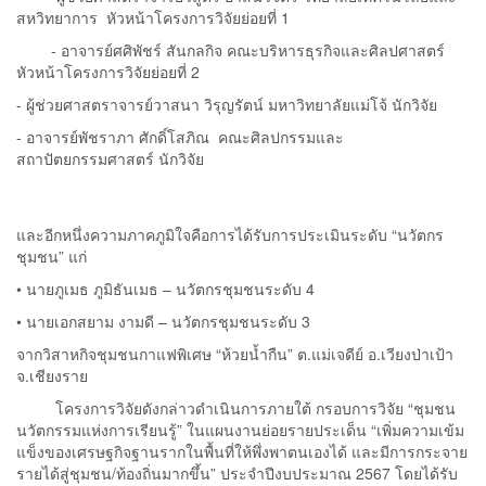
สหวิทยาการ หัวหน้าโครงการวิจัยย่อยที่ 1
- อาจารย์ศศิพัชร์ สันกลกิจ คณะบริหารธุรกิจและศิลปศาสตร์
หัวหน้าโครงการวิจัยย่อยที่ 2
- ผู้ช่วยศาสตราจารย์วาสนา วิรุญรัตน์ มหาวิทยาลัยแม่โจ้ นักวิจัย
- อาจารย์พัชราภา ศักดิ์โสภิณ คณะศิลปกรรมและ
สถาปัตยกรรมศาสตร์ นักวิจัย
และอีกหนึ่งความภาคภูมิใจคือการได้รับการประเมินระดับ “นวัตกร
ชุมชน” แก่
• นายภูเมธ ภูมิธันเมธ – นวัตกรชุมชนระดับ 4
• นายเอกสยาม งามดี – นวัตกรชุมชนระดับ 3
จากวิสาหกิจชุมชนกาแฟพิเศษ “ห้วยน้ำกืน” ต.แม่เจดีย์ อ.เวียงป่าเป้า
จ.เชียงราย
โครงการวิจัยดังกล่าวดำเนินการภายใต้ กรอบการวิจัย “ชุมชน
นวัตกรรมแห่งการเรียนรู้” ในแผนงานย่อยรายประเด็น “เพิ่มความเข้ม
แข็งของเศรษฐกิจฐานรากในพื้นที่ให้พึ่งพาตนเองได้ และมีการกระจาย
รายได้สู่ชุมชน/ท้องถิ่นมากขึ้น” ประจำปีงบประมาณ 2567 โดยได้รับ