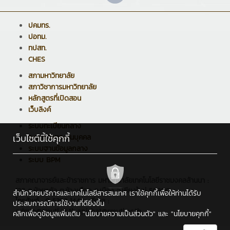
ปคมทร.
ปอทม.
ทปสท.
CHES
สภามหาวิทยาลัย
สภาวิชาการมหาวิทยาลัย
หลักสูตรที่เปิดสอน
เว็บลิงค์
ระบบทะเบียนกลาง
เว็บไซต์นี้ใช้คุกกี้
ระบบบริหารงานบุคคล
ระบบฐานข้อมูลกลาง
ระบบ BPM
สภาคณาจารย์และข้าราชการ มหาวิทยาลัยเทคโนโลยีราชมงคลล้านนา :
128 ถ.ห้วยแก้ว ต.ช้างเผือก อ.เมือง จ.เชียงใหม่ 50300
สำนักวิทยบริการและเทคโนโลยีสารสนเทศ เราใช้คุกกี้เพื่อให้ท่านได้รับ
โทรศัพท์ : 0 5392 1444 , อีเมล :
ประสบการณ์การใช้งานที่ดียิ่งขึ้น
admin@rmutl.ac.th,apichat@rmutl.ac.th
คลิกเพื่อดูข้อมูลเพิ่มเติม
"นโยบายความเป็นส่วนตัว"
และ
"นโยบายคุกกี้"