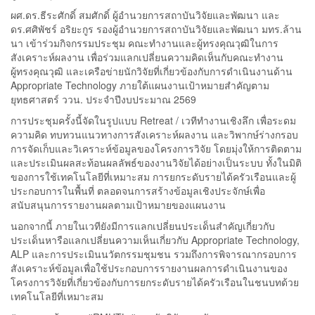
ผศ.ดร.ธีระศักดิ์ สมศักดิ์ ผู้อำนวยการสถาบันวิจัยและพัฒนา และ
ดร.ศศิพัชร์ อริยะกูร รองผู้อำนวยการสถาบันวิจัยและพัฒนา มทร.ล้าน
นา เข้าร่วมกิจกรรมประชุม คณะทำงานและผู้ทรงคุณวุฒิในการ
สังเคราะห์ผลงาน เพื่อร่วมแลกเปลี่ยนความคิดเห็นกับคณะทำงาน
ผู้ทรงคุณวุฒิ และเครือข่ายนักวิจัยที่เกี่ยวข้องกับการดำเนินงานด้าน
Appropriate Technology ภายใต้แผนงานเป้าหมายสำคัญตาม
ยุทธศาสตร์ ววน. ประจำปีงบประมาณ 2569
การประชุมครั้งนี้จัดในรูปแบบ Retreat / เวทีทำงานเชิงลึก เพื่อระดม
ความคิด ทบทวนแนวทางการสังเคราะห์ผลงาน และวิพากษ์ร่างกรอบ
การจัดเก็บและวิเคราะห์ข้อมูลของโครงการวิจัย โดยมุ่งให้การติดตาม
และประเมินผลสะท้อนผลลัพธ์ของงานวิจัยได้อย่างเป็นระบบ ทั้งในมิติ
ของการใช้เทคโนโลยีที่เหมาะสม การยกระดับรายได้ครัวเรือนและผู้
ประกอบการในพื้นที่ ตลอดจนการสร้างข้อมูลเชิงประจักษ์เพื่อ
สนับสนุนการรายงานผลตามเป้าหมายของแผนงาน
นอกจากนี้ ภายในเวทียังมีการแลกเปลี่ยนประเด็นสำคัญเกี่ยวกับ
ประเด็นหารือแลกเปลี่ยนความเห็นเกี่ยวกับ Appropriate Technology,
ALP และการประเมินนวัตกรรมชุมชน รวมถึงการพิจารณากรอบการ
สังเคราะห์ข้อมูลเพื่อใช้ประกอบการรายงานผลการดำเนินงานของ
โครงการวิจัยที่เกี่ยวข้องกับการยกระดับรายได้ครัวเรือนในชนบทด้วย
เทคโนโลยีที่เหมาะสม