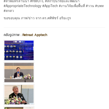
#สวพมทรล้านนา #RMUTL #สถาบันวิจัยและพัฒนา
#AppropriateTechnology #AppTech #งานวิจัยเพื่อพื้นที่ #ววน #บพท
#สกสว
ขอขอบคุณ ภาพ/ข่าว จาก ดร.ศศิพัชร์ อริยะกูร
คลังรูปภาพ :
Retreat Apptech